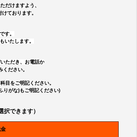
いただけます
よう、
付けております。
です。
もいたします。
びいただき、お電話か
み
ください。
と科目をご明記ください。
ふりがな)もご明記ください)
選択できます）
代金