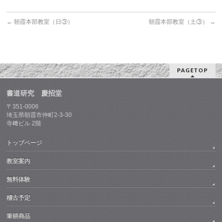
←
朝霞本部教室（日③）
朝霞本部教室（土③）
→
PAGETOP
書道研究 慶招堂
〒351-0006
埼玉県朝霞市仲町2-3-30
寺﨑ビル 2階
トップページ
教室案内
無料体験
稽古予定
筆耕商品