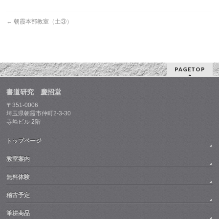
←
朝霞本部教室（土③）
PAGETOP
書道研究 慶招堂
〒351-0006
埼玉県朝霞市仲町2-3-30
寺﨑ビル 2階
トップページ
教室案内
無料体験
稽古予定
筆耕商品