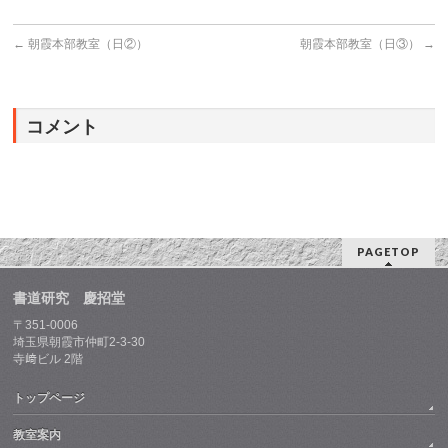
←
朝霞本部教室（日②）
朝霞本部教室（日③）
→
コメント
PAGETOP
書道研究 慶招堂
〒351-0006
埼玉県朝霞市仲町2-3-30
寺﨑ビル 2階
トップページ
教室案内