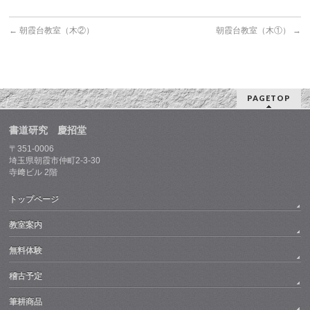
←
朝霞台教室（木②）
朝霞台教室（木①）
→
PAGETOP
書道研究 慶招堂
〒351-0006
埼玉県朝霞市仲町2-3-30
寺﨑ビル 2階
トップページ
教室案内
無料体験
稽古予定
筆耕商品