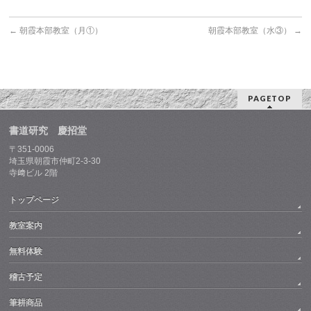
←
朝霞本部教室（月①）
朝霞本部教室（水③）
→
PAGETOP
書道研究 慶招堂
〒351-0006
埼玉県朝霞市仲町2-3-30
寺﨑ビル 2階
トップページ
教室案内
無料体験
稽古予定
筆耕商品